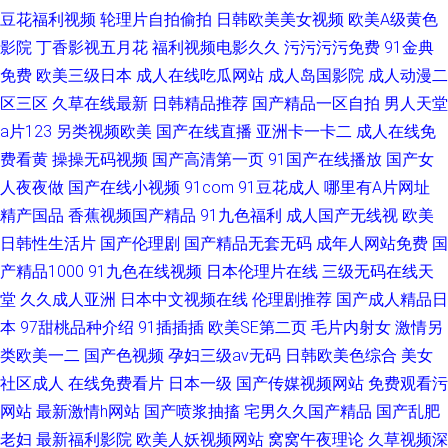
豆花福利视频
轮理片自拍偷拍
日韩欧美美女视频
欧美A级黄色
影院
丁香影视五月花
福利视频电影久久
污污污污免费
91金典
免费
欧美三级日本
成人在线吃瓜网站
成人岛国影院
成人动漫二
区三区
久草在线最新
日韩精品推荐
国产精品一区自拍
男人天堂
a片123
另类视频欧美
国产在线直播
亚洲卡一卡二
成人在线免
费看黄
操操无码视频
国产高清第一页
91国产在线播放
国产女
人夜夜做
国产在线小视频
91com
91豆花成人
哪里有A片网址
精产国品
香蕉视频国产精品
91九色福利
成人国产无线视
欧美
日韩性生活片
国产伦理剧
国产精品无套无码
成年人网站免费
国
产精品1000
91九色在线视频
日本伦理片在线
三级无码在线天
堂
久久成人亚洲
日本中文视频在线
伦理剧推荐
国产成人精品日
本
97甜桃品种介绍
91插插插
欧美SE第二页
毛片内射女
激情另
类欧美一二
国产色视频
孕妇三级av无码
日韩欧美色综合
美女
社区成人
在线免费看片
日本一级
国产传媒视频网站
免费观看污
网站
最新激情h网站
国产喷浆抽搐
宅男久久国产精品
国产乱肥
老妇
最新福利影院
欧美人妖视频网站
窝窝午夜理论
久草视频深