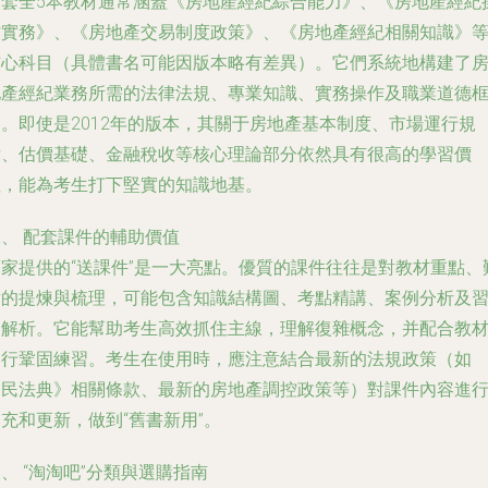
這套全5本教材通常涵蓋《房地產經紀綜合能力》、《房地產經紀
作實務》、《房地產交易制度政策》、《房地產經紀相關知識》
核心科目（具體書名可能因版本略有差異）。它們系統地構建了
地產經紀業務所需的法律法規、專業知識、實務操作及職業道德
架。即使是2012年的版本，其關于房地產基本制度、市場運行規
律、估價基礎、金融稅收等核心理論部分依然具有很高的學習價
值，能為考生打下堅實的知識地基。
、 配套課件的輔助價值
賣家提供的“送課件”是一大亮點。優質的課件往往是對教材重點、
點的提煉與梳理，可能包含知識結構圖、考點精講、案例分析及
題解析。它能幫助考生高效抓住主線，理解復雜概念，并配合教
進行鞏固練習。考生在使用時，應注意結合最新的法規政策（如
《民法典》相關條款、最新的房地產調控政策等）對課件內容進
充和更新，做到“舊書新用”。
、 “淘淘吧”分類與選購指南