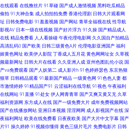
在线观看
在线撸丝片
91草碰
国产成人激情视频
黑料吃瓜精品
一二区 91美女被啪啪啪 成人五月天网站 久久超碰香蕉 日本不卡AC 亚洲成
偷拍
91大神合集
成人拍拍拍免费
香港伦理剧
日韩大片观看网
人午夜天堂 91综合资源 福利社三分钟 久久伊人网站 最新3p国产 传媒91伦
址
日韩免费电影
91羞羞视频
国产网站
青草全福视在线
性导航
影视AV
日本一级在线视频
国产好片浮力
91久操
国产精品成人
理视频 久草资源在线视频 日韩欧美色图0p 足交丝袜在线视频 菠萝AV免费 韩
在线
精品免费看
人人看操碰
午夜伦理电影网
久久国自产拍精品
高清乱码0
国产欧美
日韩三级黄色A片
伦理电影亚洲国产
福利
国激情四射 人人操超碰 国产一二三四 日本A级电影网站 中文字幕亚洲图片
姬黄色网址
欧美伊人影院
丁香成人五月花
黄色网网址女
久草视
频最新网址
日韩大片在线看
久久亚洲人成
亚州色图乱伦小说
国
超碰97在线免费 精东传媒毛片 人妖综合 亚洲人妻五月婷婷 AV天堂成人网 国
产va免费观看
国产人妖第二
成人影片h
91色婷婷瑟色
东京热狠
狠草
日韩精品观看
91最新国产精品
一级黄色网
91色色人妻
都
产人片久久 欧美淫秽a片 在线H版电影 变态另类天堂 后入黑丝jk 日本色直播
市激情婷婷
91精品国产91
云涩福利在线导航
91视色
午夜福利
伊人网97 av网站总导航 韩国黄视频 欧美实操视频 先锋资源每日av wwww91
在线网站
91直播
91处女
伊人网青青草
国产又爽又黄又无
久草
福利资源网
东方成人在线
国产一级免费大片
成年免费视频网站
色色 黄色仓库看片 日本A∨中文字幕 在线看黄专用网站 超碰社区自拍 精品
国产在线播放网站
亚洲日本视频
淫淫网网
成人影视国产在线
深
夜福利网址
欧美在线免费看
日夜夜欧美
国产大片中文字幕
国产
天天爽天天干 日本性天堂 影音先锋白嫩丰腴 成人精品免费网 欧美不卡网 午
片91
操久婷婷
91视频你懂得
黄色三级片毛片
免费电影片
日韩