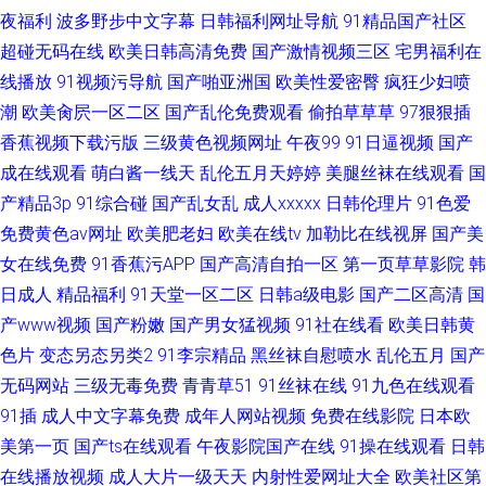
夜福利
波多野步中文字幕
日韩福利网址导航
91精品国产社区
超碰无码在线
欧美日韩高清免费
国产激情视频三区
宅男福利在
线播放
91视频污导航
国产啪亚洲国
欧美性爱密臀
疯狂少妇喷
潮
欧美肏屄一区二区
国产乱伦免费观看
偷拍草草草
97狠狠插
香蕉视频下载污版
三级黄色视频网址
午夜99
91日逼视频
国产
成在线观看
萌白酱一线天
乱伦五月天婷婷
美腿丝袜在线观看
国
产精品3p
91综合碰
国产乱女乱
成人xxxxx
日韩伦理片
91色爱
免费黄色av网址
欧美肥老妇
欧美在线tv
加勒比在线视屏
国产美
女在线免费
91香蕉污APP
国产高清自拍一区
第一页草草影院
韩
日成人
精品福利
91天堂一区二区
日韩a级电影
国产二区高清
国
产www视频
国产粉嫩
国产男女猛视频
91社在线看
欧美日韩黄
色片
变态另态另类2
91李宗精品
黑丝袜自慰喷水
乱伦五月
国产
无码网站
三级无毒免费
青青草51
91丝袜在线
91九色在线观看
91插
成人中文字幕免费
成年人网站视频
免费在线影院
日本欧
美第一页
国产ts在线观看
午夜影院国产在线
91操在线观看
日韩
在线播放视频
成人大片一级天天
内射性爱网址大全
欧美社区第