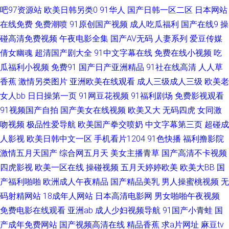
吧97资源站
欧美日韩另类0
91华人
国产日韩一区二区
日本网站
三 婷婷五月花影院 91论坛最新入口 超碰美女自慰 黄色A级 欧美日韩色图 天
在线免费
免费潮喷
91原创国产视频
成人吃瓜福利
国产在线9
操
天肏屄一网 综合大香蕉伊人 ts人妖第一页 国产精品日韩无 麻豆性爱网 午夜
碰高清免费视频
午夜电影全集
国产AV无码
人妻系列
爱豆传媒
倩女幽魂
超清国产剧大全
91中文字幕在线
免费在线小视频
吃
福利tv 91在线资源视频 成人写真福利网 九一成人秘网 色色九一综合 亚洲色
瓜福利小视频
免费91
国产日产亚洲精品
91社在线高清
人人草
香蕉
激情另类图片
亚洲欧美在线观看
成人三级成人三级
欧美老
情五月天 丁香五月官网 老司机能看的av 伊人福利影院 91网视频 91桃色黑丝
女人bb
日日操第一页
91网豆花视频
91福利剧场
免费影视观看
91视频国产自拍
国产美女在线视频
欧美又大
无码四虎
女同激
www99久热 国产福利社在线 玖玖偷拍网 欧美性爱bb 91ts紫苑 国产白丝视
吻视频
极品性爱导航
欧美国产拳交喷奶
中文字幕第三页
超碰成
人影视
频 人人操爱爱 91视频新地址 国产综合14p 人妖伪娘 亚洲Av色情网占 97资
欧美日韩中文一区
手机看片1204
91色快播
福利撸影院
激情五月天国产
综合网五月天
美女主播青草
国产高清不卡视频
源超碰 福利视频区 久久偷精品 日本色视频 影音先锋成人资源 AV无码破解
四虎影视
欧美一区在线
操碰视频
五月天婷婷欧美
欧美大BB
国
产福利啪啪
欧洲成人午夜精品
国产精品美乳
男人操蜜桃视频
无
国产精品在线 欧美呦呦性爱网 伊人99大香蕉 av福利资源 国厂黄色 欧美性爱
码射精网站
18成年人网站
日本高清电影网
男女啪啪午夜视频
免费电影在线观看
亚洲ab
成人少妇视频导航
91国产小青蛙
国
自拍 午夜成人骚蜜桃网 91在线网站 豆花性播AV网 久久精品久久精 熟女人妻
产成年免费网站
国产视频高清在线
精品香蕉
求a片网址
麻豆tv