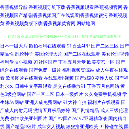
香蕉视频导航|香蕉视频导航下载|香蕉视频观看|香蕉视频官网|香
蕉视频国产精品|香蕉视频国产在线观看|香蕉视频很污|香蕉视频
黄|香蕉视频黄版下载|香蕉视频黄官网
网站地图
日本一级大片
微拍福利在线观看
91香蕉APP
国产二区三区
国产
国产操逼在线 亚洲男人天堂网 福利小视频 成人午夜福利影院 国内九九亚 国
精品性
乱伦种子
美国伦理大片
国产二区在线观看
美女伦理视频
产第108页 成人超踫 黄色小视频APP 久草福利小视频 草莓视频在线播放 国
福利偷拍小视频
91社区国产
丁香五月天堂
欧美变态一区
国产
综合在线观看
国产免费一级片
福利视频资源站
成人午夜在线观
产精品免费网站 美女91视频 青青青青青操 亚洲视屏 91香蕉网 超碰自拍p 国
看
欧美图片在线观看
在线观看h视频
国产a级0
变性人妖
国产福
利永久
日韩中文字幕观看
足交在线播放91
丁香五月色网站
黄
产熟女露脸 蜜桃三四五区 日本成人A片网 天天日夜夜肏 亚洲视频天堂 91蜜
色3级抢网站
国产一区二区
日本一级婬片
久久免费手机视频
学
生妹Av网站
亚洲人成免费网站
91大神自拍
福利片在线观看
国
臀久久 91在线导航 www91社 国产熟女91熟女 久草视频在资源线 美女含羞
产成人内射无码
激情五月极品婷婷
国产剧情精品
成人三级伦理
免费
偷怕欧美亚州图片
国产AV国产AV
97亚洲精华液
国内精自
草 欧美人妖射精 欧洲高清va 午夜福利0855 伊人影院能玩av 91色色网址 av
线
国产精品3级片
成年女人视频
狠狠撸亚洲欧美
91操碰在线
国