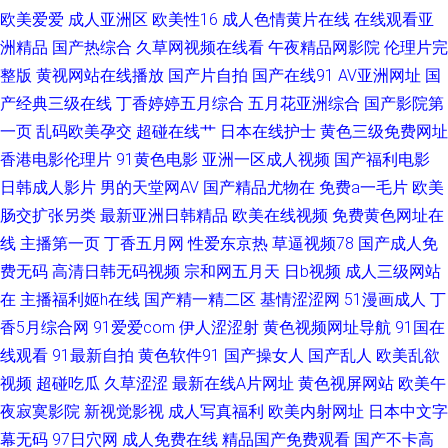
欧美爱爱
成人亚洲区
欧美性16
成人色情黄片在线
在线观看亚
夜网址AV 99精品99 韩国OK影院麻豆 人妖A片 一本道九九道 俺去也网 黄色
洲精品
国产热综合
久草网视频在线看
午夜精品网影院
伦理片完
整版
免费高清网站 人妖黄色A片 91视频免费首页 国产精品乱码专区 欧美人视频
黄视网站在线播放
国产片自拍
国产在线91
AV亚洲网址
国
产经典三级在线
丁香婷婷五月综合
五月花亚洲综合
国产影院第
午夜影院污 a片avcom 黄色黄夜播放 人妖激情 伊人精品久久 肏屄电影天堂
一页
乱码欧美孕交
超碰在线艹
日本在线护士
黄色三级免费网址
香港电影伦理片
91黄色电影
亚洲一区成人视频
国产福利电影
人妖操b 做爱视频91 狠狠干网站 日本天堂一区 91看片免费 岛国成人网 另类
日韩成人影片
男的天堂网AV
国产精品尤物在
免费a一毛片
欧美
肠交扩张另类
最新亚洲日韩精品
欧美在线视频
免费黄色网址在
女同欧美 丝袜美腿足交 91情侣操逼 国产不卡视频 欧美人妖网站 亚洲午夜剧
线
主播第一页
丁香五月网
性爱东京热
草逼视频78
国产成人免
费无码
高清日韩无码视频
宗和网五月天
日b视频
成人三级网站
场 超碰啪啪啪
在
主播福利姬h在线
国产精一精二区
基情涩涩网
51漫画成人
丁
香5月综合网
91爱爱com
伊人涩涩射
黄色视频网址导航
91国在
线观看
91最新自拍
黄色软件91
国产操女人
国产乱人
欧美乱欲
视频
超碰吃瓜
久草涩涩
最新在线A片网址
黄色视屏网站
欧美午
夜寂寞影院
新视觉影视
成人写真福利
欧美内射网址
日本中文字
幕无码
97日穴网
成人免费在线
精品国产免费观看
国产不卡高