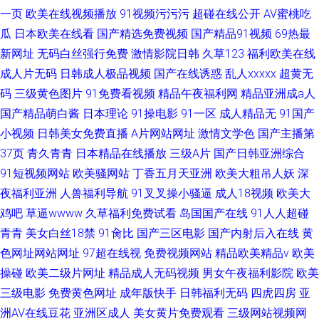
一页
欧美在线视频播放
91视频污污污
超碰在线公开
AV蜜桃吃
瓜
日本欧美在线看
国产精选免费视频
国产精品91视频
69热最
新网址
无码白丝强行免费
激情影院日韩
久草123
福利欧美在线
成人片无码
日韩成人极品视频
国产在线诱惑
乱人xxxxx
超黄无
码
三级黄色图片
91免费看视频
精品午夜福利网
精品亚洲成a人
国产精品萌白酱
日本理论
91操电影
91一区
成人精品无
91国产
小视频
日韩美女免费直播
A片网站网址
激情文学色
国产主播第
37页
青久青青
日本精品在线播放
三级A片
国产日韩亚洲综合
91短视频网站
欧美骚网站
丁香五月天亚洲
欧美大粗吊人妖
深
夜福利亚洲
人兽福利导航
91叉叉操小骚逼
成人18视频
欧美大
鸡吧
草逼wwww
久草福利免费试看
岛国国产在线
91人人超碰
青青
美女白丝18禁
91肏比
国产三区电影
国产内射后入在线
黄
色网址网站网址
97超在线视
免费视频网站
精品欧美精品v
欧美
操碰
欧美二级片网址
精品成人无码视频
男女午夜福利影院
欧美
三级电影
免费黄色网址
成年版快手
日韩福利无码
四虎四房
亚
洲AV在线豆花
亚洲区成人
美女黄片免费观看
三级网站视频网