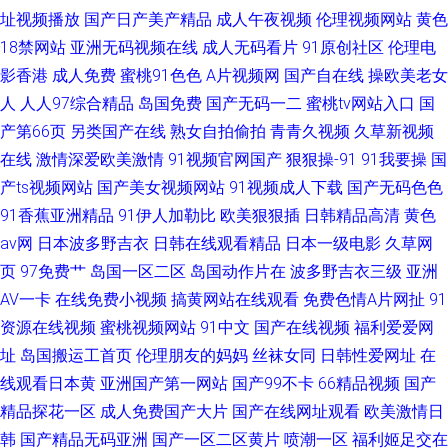
址视频播放
国产日产美产精品
成人午夜视频
伦理视频网站
黄色
18禁网站
亚洲无码视频在线
成人无码看片
91原创社区
伦理电
影香港
成人免费
蜜桃91色色
A片视频网
国产自在线
操欧美老女
人
人人97综合精品
岛国免费
国产无码一二
蜜桃tv网站入口
国
产第66页
另类国产在线
熟女自拍偷拍
青青久视频
久草新视频
在线
激情深爱欧美激情
91视频官网国产
狠狠操-91
91我要操
国
产ts视频网站
国产美女视频网站
91视频成人下载
国产无码色色
91香蕉亚洲精品
91伊人加勒比
欧美狠狠插
日韩精品高清
黄色
av网
日本波多野吉衣
日韩在线观看精品
日本一级电影
久草网
页
97免费艹
岛国一区二区
岛国动作片在
波多野吉衣三级
亚洲
AV一卡
在线免费小视频
搞黄网站在线观看
免费色情A片网扯
91
资源在线视频
蜜桃视频网站
91中文
国产在线视频
福利爱爱网
址
岛国搬运工首页
伦理朋友的妈妈
丝袜女同
日韩性爱网址
在
线观看日本黄
亚洲国产第一网站
国产99不卡
66精品视频
国产
精品探花一区
成人免费国产大片
国产在线网址观看
欧美激情日
韩
国产精品无码亚洲
国产一区二区黄片
喷潮一区
福利姬足交在