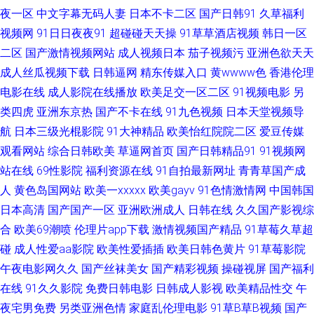
丝 超碰人人爱爱 国产精品免费熟女 极品户外露出 麻豆熟女91 网站色片 91
夜一区
中文字幕无码人妻
日本不卡二区
国产日韩91
久草福利
视频网
91日日夜夜91
超碰碰天天操
91草草酒店视频
韩日一区
爱搞屄 97亚洲色 成人福利网 国产精品迷奸 久久国产媒体 欧美综合成人 日
二区
国产激情视频网站
成人视频日本
茄子视频污
亚洲色欲天天
成人丝瓜视频下载
日韩逼网
精东传媒入口
黄wwww色
香港伦理
韩午夜福利 亚洲乡村午夜剧场 91看片入口 白丝美女后入爆操 福利社一区 黄
电影在线
成人影院在线播放
欧美足交一区二区
91视频电影
另
类四虎
亚洲东京热
国产不卡在线
91九色视频
日本天堂视频导
色性情网站 另类色综合 日韩1234区 亚州另类av 91成人网站 97碰人人摸 超
航
日本三级光棍影院
91大神精品
欧美怡红院院二区
爱豆传媒
观看网站
综合日韩欧美
草逼网首页
国产日韩精品91
91视频网
碰夫妻打炮 大香蕉色 成人网站69欧美 美国性福福利导航 欧美激情内射 欧美
站在线
69性影院
福利资源在线
91自拍最新网址
青青草国产成
成人社区 五月丁香福利网 91TS人妖另类 91工厂视频网站 亚洲变态sm ts伪
人
黄色岛国网站
欧美一xxxxx
欧美gayv
91色情激情网
中国韩国
日本高清
国产国产一区
亚洲欧洲成人
日韩在线
久久国产影视综
娘视频网站 韩国自拍AV 美女脱光视频91 人妻重口味 熟女久草 91传媒新数
合
欧美69潮喷
伦理片app下载
激情视频国产精品
91草莓久草超
碰
成人性爱aa影院
欧美性爱插插
欧美日韩色黄片
91草莓影院
字化 99色色网址 丁香五月网站 黄色福利导航 免费黃色伊人网站 日韩无码青
午夜电影网久久
国产丝袜美女
国产精彩视频
操碰视屏
国产福利
在线
91久久影院
免费日韩电影
日韩成人影视
欧美精品性交
午
青草原 亚洲制服 91视频夫妻 www欧洲影院 国语精品在线久久 欧美成人A 日
夜宅男免费
另类亚洲色情
家庭乱伦理电影
91草B草B视频
国产