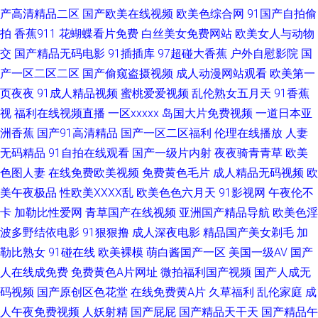
福利老司机 福利微拍伦理 激情文学网伊人 欧美变态区 欧洲综合色 亚洲中文
产高清精品二区
国产欧美在线视频
欧美色综合网
91国产自拍偷
拍
香蕉911
花蝴蝶看片免费
白丝美女免费网站
欧美女人与动物
乱轮 91久久香蕉超碰 91直接观看入口 www色色狼AV 成人超碰自拍 黄色另
交
国产精品无码电影
91插插库
97超碰大香蕉
户外自慰影院
国
产一区二区二区
国产偷窥盗摄视频
成人动漫网站观看
欧美第一
类情感 久色资源 女同互怼互操 人妖黃色一級A片 三极午夜影院 午夜伦理精
页夜夜
91成人精品视频
蜜桃爱爱视频
乱伦熟女五月天
91香蕉
视
福利在线视频直播
一区xxxxx
岛国大片免费视频
一道日本亚
美A片 综合色图 91最新国产视频 俺去也伊人影院 福利导航91 国內精品久久
洲香蕉
国产91高清精品
国产一区二区福利
伦理在线播放
人妻
无码精品
极品91白丝 女同在线观看 日本阿v视频 午夜少妇无 综合网97 91蜜桃吴梦梦
91自拍在线观看
国产一级片内射
夜夜骑青青草
欧美
色图人妻
在线免费欧美视频
免费黄色毛片
成人精品无码视频
欧
99热超碰在线 成人AV资源网站 国产全部视频91 九九热成人 男人女人成人超
美午夜极品
性欧美ⅩⅩⅩⅩ乱
欧美色色六月天
91影视网
午夜伦不
卡
加勒比性爱网
青草国产在线视频
亚洲国产精品导航
欧美色淫
碰 超碰碰少妇 久色成人网 三级成人网址 午夜福利站 激情文学天美 人人艹人
波多野结依电影
91狠狠撸
成人深夜电影
精品国产美女剃毛
加
勒比熟女
91碰在线
欧美裸模
萌白酱国产一区
美国一级AV
国产
人摸 五月天影院 97就是干五月天 超碰免费人妻 第一富利导航大全 九九综合
人在线成免费
免费黄色A片网址
微拍福利国产视频
国产人成无
码视频
国产原创区色花堂
在线免费黄A片
久草福利
乱伦家庭
成
色网 日韩黄色大片 含羞草网站AV 青青草成人AV 五月丁香基地av 91在线白
人午夜免费视频
人妖射精
国产屁屁
国产精品天干天
国产精品午