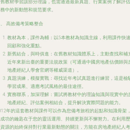
用舊教材學習該部分理論，也需通過最新真題、行業案例了解評
實務中的新動態和規范要求。
、 高效備考策略整合
教材為本，課件為輔
：以5本教材為知識主線，利用課件快
回顧和強化重點。
新舊結合，與時俱進
：在舊教材知識體系上，主動查找和補
近年來新出臺的重要法規政策（可通過中國房地產估價師與
地產經紀人學會官網等權威渠道）。
真題演練，模擬實戰
：尋找近年考試真題進行練習，這是檢
學習成果、適應考試風格的最佳途徑。
實務聯系，加深理解
：嘗試將教材中的理論知識與現實中的
地產經紀、評估案例相結合，提升解決實際問題的能力。
2012年的這套教材與課件可以作為您備考旅程的起點和知識骨架
但成功的鑰匙在于您的靈活運用、持續更新與不懈努力。在利用
史資源的始終保持對行業最新動態的關注，方能在房地產經紀人