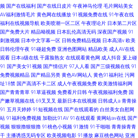
频
国产在线福利
国产在线日皮片
午夜神马伦理
毛片网站美女
AV福利激情毛片
黄色网在线播放
91视频免费在线
91午夜在线
福利在线视频导航
欧美喷潮一区二区
午夜理论片
日本第二片区
国产免费大片
精品呦视频
日本乱伦高清无码
深夜国产视频
91
刺激视频
日本中文字幕一区
日韩免费精品视频
日本高清v
欧美
日韩伦理午夜
91碰超免费
亚洲色图网站
精品欧美
成人AV在线
观看
日本a级在线
干露脸熟女
在线观看黄色网
成人抖音
爰上碰
91
国产美女91视频
国产情侣片
97人人看
国产三级视频在线
91
免费视频精品
国产精品另类
黄色AV网站人
黄色91福利社
污网
址18禁
国产高清不卡二区
成人午夜视频免费
欧美激情福利网
国产青青青草
91草逼视频
免费看片日韩
午夜视频福利免费
国
产嫩草视频在线
69叉叉叉
最新日本在线视频
日韩成人a
青青操
91
五月天婷婷
91短视频在线
国产在线观看的
白丝美女自慰网
站
91福利免费视频
加勒比91AV
91在线观看
黄网站av在线
国产
视频
狠狠擼狠狠擼
91桃色小视频
91激情
91干啪啪
青青操青青
干
主播诱惑无码专区
欧美视频电影
91播放
麻豆桃色网站
亚洲