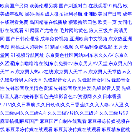
欧美国产另类
欧美伦理另类
国产刺激对白
在线观看91精品
欧
美成年视频
操碰操揉
成人微拍福利导航
亚洲欧美国产日韩
成年
在线观看免费
岛国精品在线播放
狠狠撸第四色
欧美一页
女同电
影在线观看
91网国产尤物在
毛片网站黄色
狼人三级片
高清男
同
国产日韩伦理淫
成年免费视频
亚洲欧美中文视频
东京热亚洲
色图
蜜桃成人超碰网
91精品小视频
久草福利免费视影
五月天
堂网
91视频导航网址
东京黄色社区网站av|东京久久AV|东京久
久涩涩|东京噜噜噜在线|东京免费av|东京男人AV天堂|东京男人的
天堂av|东京男人热av在线|东京男人天堂av|东京男人天堂热av女
先锋影音男人的天堂|先锋影音女人av|先锋影音女同|先锋影音女
性|先锋影音欧美情色资源|先锋影音欧美性爱|先锋影音人妻|先锋
影音人妻av|先锋影音色|先锋影音色av资源网
久久日本香蕉
97TV|久久日导航|久久日玖玖|久久日香蕉|久久入人妻aV入逼|久
久三级av|久久三级A片|久久三级V片|久久三级片|久久三级片99
麻豆搞机|麻豆国产|麻豆国产自制在线观看|麻豆果冻传媒视频在
线|麻豆果冻传媒在线观看|麻豆剪映传媒在线观看|麻豆精东蜜桃