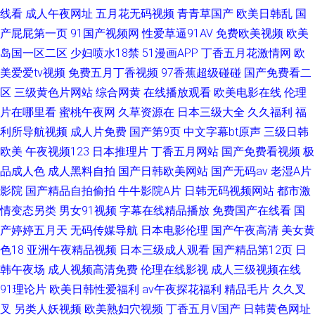
线看
成人午夜网址
五月花无码视频
青青草国产
欧美日韩乱
国
产屁屁第一页
91国产视频网
性爱草逼91AV
免费欧美视频
欧美
岛国一区二区
少妇喷水18禁
51漫画APP
丁香五月花激情网
欧
美爱爱tv视频
免费五月丁香视频
97香蕉超级碰碰
国产免费看二
区
三级黄色片网站
综合网黄
在线播放观看
欧美电影在线
伦理
片在哪里看
蜜桃午夜网
久草资源在
日本三级大全
久久福利
福
利所导航视频
成人片免费
国产第9页
中文字幕bt原声
三级日韩
欧美
午夜视频123
日本推理片
丁香五月网站
国产免费看视频
极
品成人色
成人黑料自拍
国产日韩欧美网站
国产无码av
老湿A片
影院
国产精品自拍偷拍
牛牛影院A片
日韩无码视频网站
都市激
情变态另类
男女91视频
字幕在线精品播放
免费国产在线看
国
产婷婷五月天
无码传媒导航
日本电影伦理
国产午夜高清
美女黄
色18
亚洲午夜精品视频
日本三级成人观看
国产精品第12页
日
韩午夜场
成人视频高清免费
伦理在线影视
成人三级视频在线
91理论片
欧美日韩性爱福利
av午夜探花福利
精品毛片
久久叉
叉
另类人妖视频
欧美熟妇穴视频
丁香五月V国产
日韩黄色网址