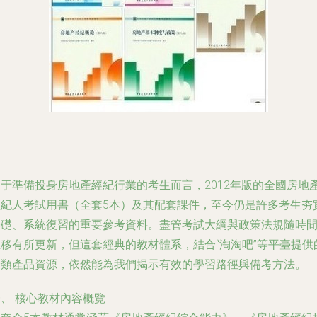
對于準備投身房地產經紀行業的考生而言，2012年版的全國房地
經紀人考試用書（全套5本）及其配套課件，至今仍是許多考生夯
基礎、系統復習的重要參考資料。盡管考試大綱與政策法規隨時
推移有所更新，但這套經典的教材體系，結合“淘淘吧”等平臺提供
分類產品資源，依然能為我們揭示有效的學習路徑與備考方法。
、 核心教材內容概覽