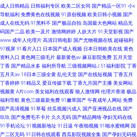
成人日韩精品
日韩福利专区
欧美二区女同
国产精品一区91
小x
导航福利
免费黄色在线视频
91原创视频
欧美日韩小视频
国产
成人在线无码
91黑料不
国产极品自拍
岛国最大色网站
精品无
码国产二品
欧美一及片
激情网婷婷
人妖大片
91天堂影视
国产
www
成年人伦理片
高清日韩电影
国产尤物视频在线
超碰福利
97视屏
91看片入口
日本国产成人视频
日本日韩欧美在线
黄色
资料入口
黄色网三级毛片
最新黄色av
麻豆影院免费
五月天堂
丁香
国产精品水多
福利所导航
三级视频网站J
51福利影院
丁香
五月天av
18日本三级全黄
乱伦天堂
国产在线短视频
丁香五月
丁香婷婷
91精品又
爱豆传媒下载
丁香九月国产主播
美女网站
视频黄
A片com
美女福利在线观看
狼人激情网
伦理片香港
极品
福利导航
黄色三级最新免费
91嫩草国产
午夜成年人网站
免费
国产高清视频
91草莓
丝瓜视频污成人
国产亚洲视品在线
国产
玖玖
国产免费毛不卡片
久久无码
国产精品网络
孕妇无码在线
91手机论坛
91视频新地址
91日逼
午夜啪视频
91啪水蜜桃网
国
产二区无码
91日韩在线观看
西瓜影院视频全集
国产孕妇无码视