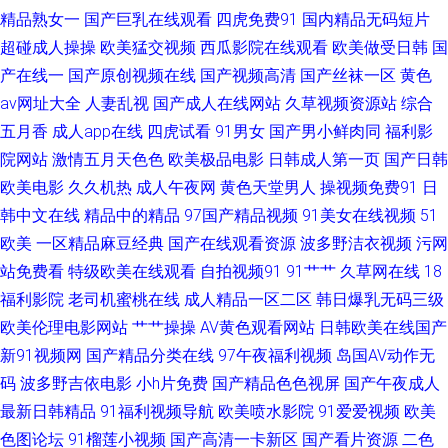
精品熟女一
韩毛片网 午夜免费体验 91免费视屏大全 国产福利影院一 久久豆花视频18 欧
国产巨乳在线观看
四虎免费91
国内精品无码短片
超碰成人操操
欧美猛交视频
西瓜影院在线观看
欧美做受日韩
国
洲狠艹 天堂av2026 91sefuo 俺去啦最新网址 国产精品视频xⅩ 久久超碰97 欧
产在线一
国产原创视频在线
国产视频高清
国产丝袜一区
黄色
av网址大全
人妻乱视
国产成人在线网站
久草视频资源站
综合
美人妖内射 五月花A片 91豆花网 av福利社 大香蕉伊人视频网 黄色av小说网
五月香
成人app在线
四虎试看
91男女
国产男小鲜肉同
福利影
院网站
激情五月天色色
欧美极品电影
日韩成人第一页
国产日韩
址 欧一区二区三区 五月天超碰 91大片免费观看 www俺去色色 国产精品蜜
欧美电影
久久机热
成人午夜网
黄色天堂男人
操视频免费91
日
韩中文在线
精品中的精品
97国产精品视频
91美女在线视频
51
芽AV 另类欧美性爱 日本女优婷婷 午夜福利在线影院 91干UU 超碰AV夜夜操
欧美
一区精品麻豆经典
国产在线观看资源
波多野洁衣视频
污网
含羞草婷婷 李宗瑞乱淫 日韩AⅤ电影网卡 操人妻自拍导航 日本不卡1234 亚
站免费看
特级欧美在线观看
自拍视频91
91艹艹
久草网在线
18
福利影院
老司机蜜桃在线
成人精品一区二区
韩日爆乳无码三级
洲男人影院 97超碰艹人人艹 成人视频传媒 韩国黄色片三级 欧美操欧美 日韩
欧美伦理电影网站
艹艹操操
AV黄色观看网站
日韩欧美在线国产
新91视频网
国产精品分类在线
97午夜福利视频
岛国AV动作无
午夜精品 亚洲涩涩操 97超碰超碰窝窝 国产操屄 老湿影院福利在现 日本熟女
码
波多野吉依电影
小h片免费
国产精品色色视屏
国产午夜成人
最新日韩精品
91福利视频导航
欧美喷水影院
91爱爱视频
欧美
自慰 先锋AV资源 91一区二区视频 成人在线不卡 黄色AV地址 欧美精品一二
色图论坛
91榴莲小视频
国产高清一卡新区
国产看片资源
二色